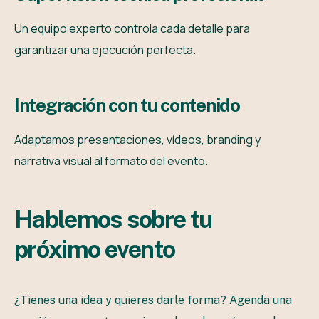
Un equipo experto controla cada detalle para
garantizar una ejecución perfecta.
I
n
t
e
g
r
a
c
i
ó
n
c
o
n
t
u
c
o
n
t
e
n
i
d
o
Adaptamos presentaciones, vídeos, branding y
narrativa visual al formato del evento.
H
a
b
l
e
m
o
s
s
o
b
r
e
t
u
p
r
ó
x
i
m
o
e
v
e
n
t
o
¿Tienes una idea y quieres darle forma? Agenda una