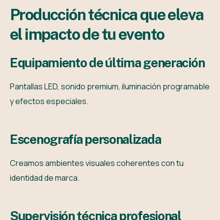
P
r
o
d
u
c
c
i
ó
n
t
é
c
n
i
c
a
q
u
e
e
l
e
v
a
e
l
i
m
p
a
c
t
o
d
e
t
u
e
v
e
n
t
o
E
q
u
i
p
a
m
i
e
n
t
o
d
e
ú
l
t
i
m
a
g
e
n
e
r
a
c
i
ó
n
Pantallas LED, sonido premium, iluminación programable
y efectos especiales.
E
s
c
e
n
o
g
r
a
f
í
a
p
e
r
s
o
n
a
l
i
z
a
d
a
Creamos ambientes visuales coherentes con tu
identidad de marca.
S
u
p
e
r
v
i
s
i
ó
n
t
é
c
n
i
c
a
p
r
o
f
e
s
i
o
n
a
l