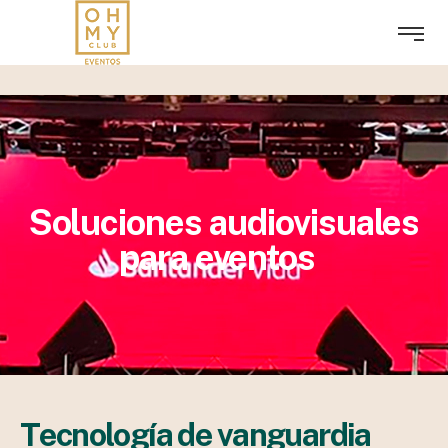
Soluciones audiovisuales
para eventos
T
e
c
n
o
l
o
g
í
a
d
e
v
a
n
g
u
a
r
d
i
a