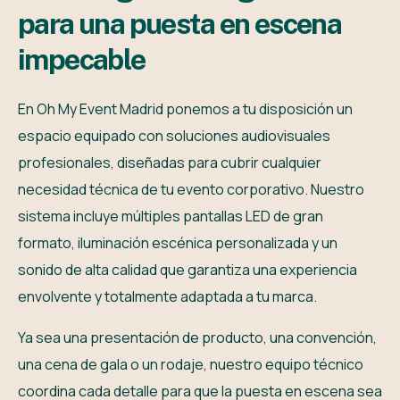
p
a
r
a
u
n
a
p
u
e
s
t
a
e
n
e
s
c
e
n
a
i
m
p
e
c
a
b
l
e
En Oh My Event Madrid ponemos a tu disposición un
espacio equipado con soluciones audiovisuales
profesionales, diseñadas para cubrir cualquier
necesidad técnica de tu evento corporativo. Nuestro
sistema incluye múltiples pantallas LED de gran
formato, iluminación escénica personalizada y un
sonido de alta calidad que garantiza una experiencia
envolvente y totalmente adaptada a tu marca.
Ya sea una presentación de producto, una convención,
una cena de gala o un rodaje, nuestro equipo técnico
coordina cada detalle para que la puesta en escena sea