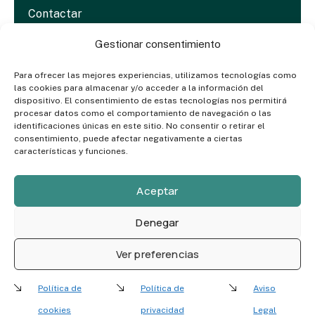
Contactar
Dosieres & Media
Gestionar consentimiento
Para ofrecer las mejores experiencias, utilizamos tecnologías como
las cookies para almacenar y/o acceder a la información del
CONTACTO
dispositivo. El consentimiento de estas tecnologías nos permitirá
procesar datos como el comportamiento de navegación o las
eventos@ohmyclub.es
identificaciones únicas en este sitio. No consentir o retirar el
consentimiento, puede afectar negativamente a ciertas
(+34) 656 535 704
características y funciones.
C. de Rosario Pino, 14 – 16 28020 Madrid
Aceptar
Denegar
Ver preferencias
© 2025. Todos los derechos reservados.
Política de privacidad |
Política de cookies |
Aviso Legal |
Política de
Política de
Aviso
Descargo de responsabilidad |
Términos de uso
cookies
privacidad
Legal